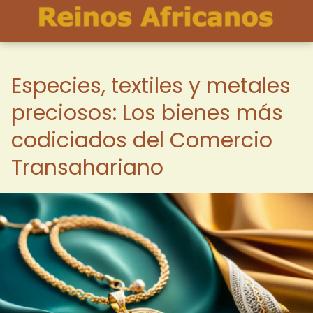
Especies, textiles y metales
preciosos: Los bienes más
codiciados del Comercio
Transahariano