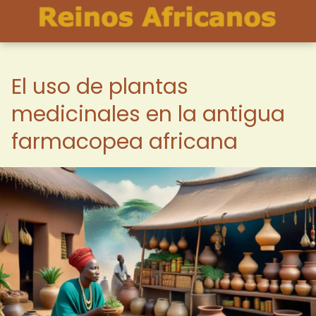
El uso de plantas
medicinales en la antigua
farmacopea africana