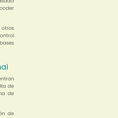
basada
 poder
 otros
ontrol
 bases
hai
entran
lta de
rna de
ión de