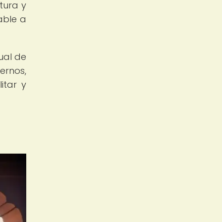
tura y
able a
ual de
ernos,
itar y