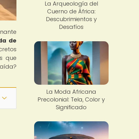
La Arqueología del
Cuerno de África:
Descubrimientos y
Desafíos
inante
da de
cretos
os que
aída?
La Moda Africana
Precolonial: Tela, Color y
Significado