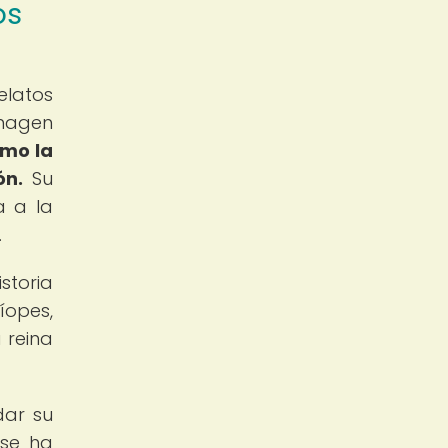
os
elatos
magen
omo la
ón.
Su
a a la
.
storia
íopes,
 reina
dar su
 se ha