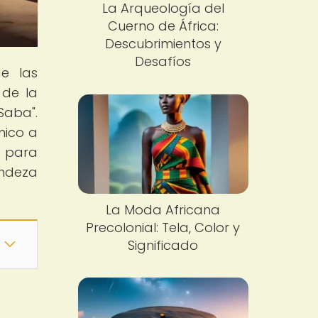
La Arqueología del
Cuerno de África:
Descubrimientos y
Desafíos
de las
 de la
Saba".
nico a
o para
andeza
La Moda Africana
Precolonial: Tela, Color y
Significado