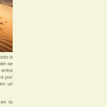
rado a
ién se
 entre
da por
 en un
 en la