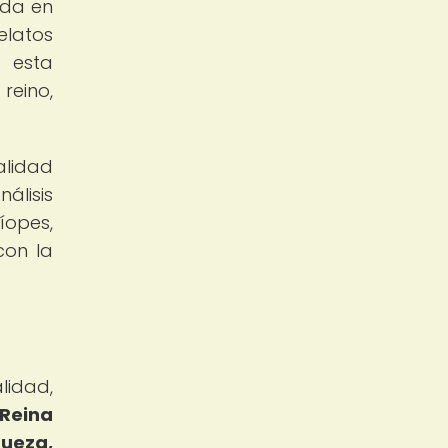
ada en
elatos
a esta
reino,
alidad
álisis
íopes,
con la
lidad,
 Reina
queza,