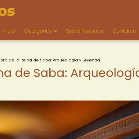
Inicio
Categorías
Sobre Nosotros
Contacto
soro de la Reina de Saba: Arqueología y Leyenda
ina de Saba: Arqueologí