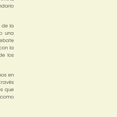
ndario
 de la
mo una
debate
con la
de los
nos en
través
os que
s como