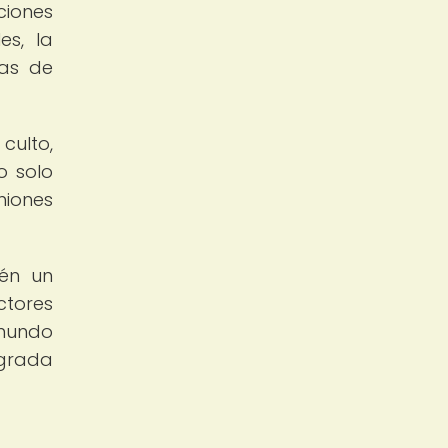
ciones
es, la
das de
culto,
o solo
niones
ién un
ctores
 mundo
agrada