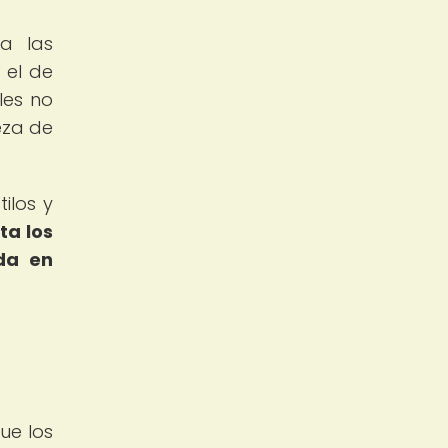
 a las
 el de
les no
eza de
tilos y
ta los
da en
ue los