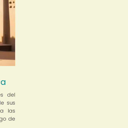
ca
es del
de sus
a las
rgo de