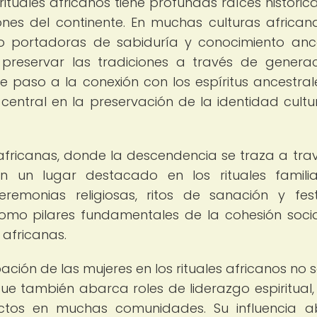
rituales africanos tiene profundas raíces históric
ones del continente. En muchas culturas africana
 portadoras de sabiduría y conocimiento ance
 preservar las tradiciones a través de generac
 paso a la conexión con los espíritus ancestrale
ntral en la preservación de la identidad cultu
africanas, donde la descendencia se traza a tra
en un lugar destacado en los rituales famili
eremonias religiosas, ritos de sanación y fest
como pilares fundamentales de la cohesión socia
 africanas.
ción de las mujeres en los rituales africanos no s
que también abarca roles de liderazgo espiritual
lictos en muchas comunidades. Su influencia 