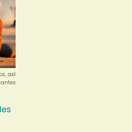
s, así
tantes
les