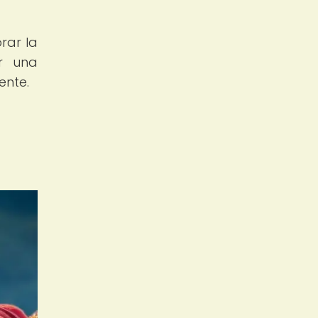
rar la
r una
ente.