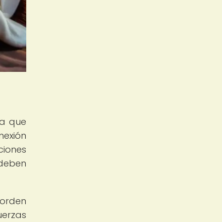
a
ya que
nexión
ciones
 deben
 orden
uerzas