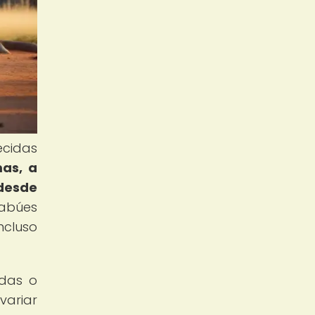
ecidas
as, a
 desde
abúes
ncluso
ndas o
ariar