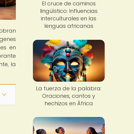
El cruce de caminos
lingüístico: Influencias
interculturales en las
lenguas africanas
cobran
ígenes
úes en
brante
te, la
La fuerza de la palabra:
Oraciones, cantos y
hechizos en África