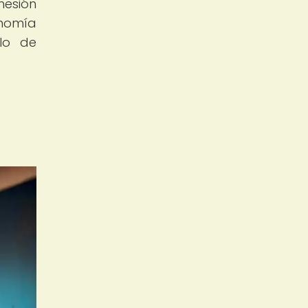
hesión
onomía
llo de