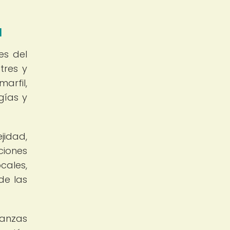
a
es del
tres y
arfil,
gías y
jidad,
ciones
cales,
de las
ianzas