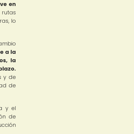
ave en
 rutas
as, lo
cambio
e a la
os, la
plazo.
s y de
dad de
a y el
ión de
ucción