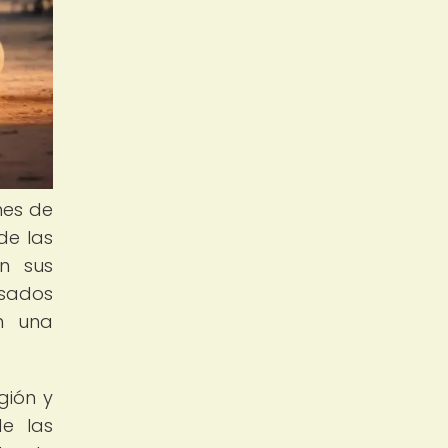
nes de
de las
én sus
asados
an una
gión y
de las