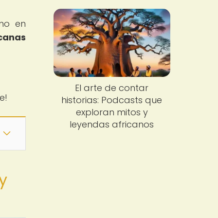
rno en
icanas
El arte de contar
e!
historias: Podcasts que
exploran mitos y
leyendas africanos
y