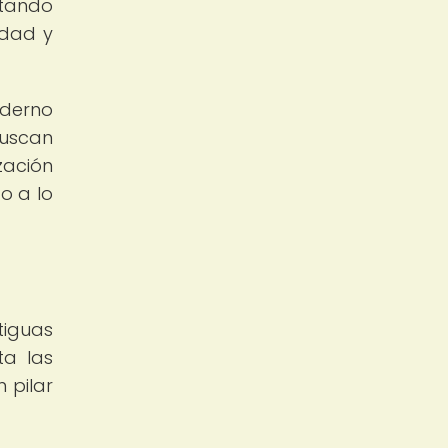
ctando
idad y
oderno
buscan
zación
o a lo
tiguas
ta las
 pilar