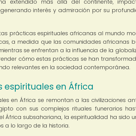
e ha extendido más allá del continente, impa
 generando interés y admiración por su profund
tas prácticas espirituales africanas al mundo m
icas, a medida que las comunidades africanas 
ientras se enfrentan a la influencia de la globali
render cómo estas prácticas se han transformad
endo relevantes en la sociedad contemporánea.
 espirituales en África
ales en África se remontan a las civilizaciones an
ipto con sus complejos rituales funerarios has
l África subsahariana, la espiritualidad ha sido un
 a lo largo de la historia.