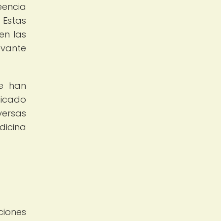
eencia
 Estas
en las
evante
se han
ficado
versas
dicina
ciones