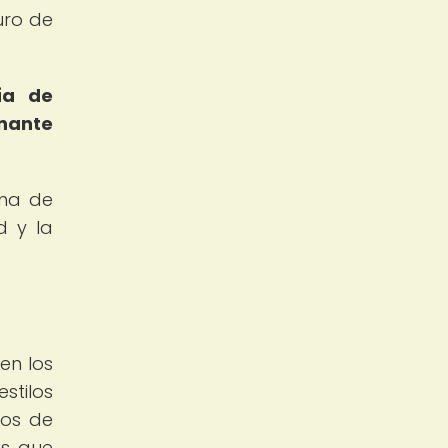
uro de
ía de
onante
rma de
d y la
en los
stilos
tos de
as que