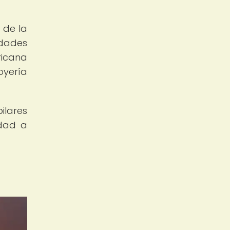
 de la
dades
ricana
oyería
ilares
idad a