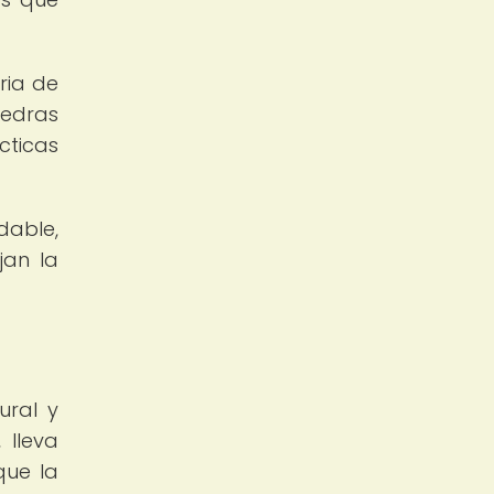
ria de
iedras
cticas
dable,
jan la
ural y
 lleva
que la