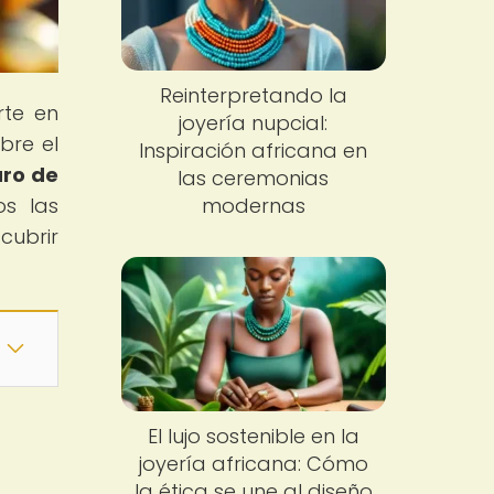
Reinterpretando la
rte en
joyería nupcial:
bre el
Inspiración africana en
uro de
las ceremonias
os las
modernas
cubrir
El lujo sostenible en la
joyería africana: Cómo
la ética se une al diseño