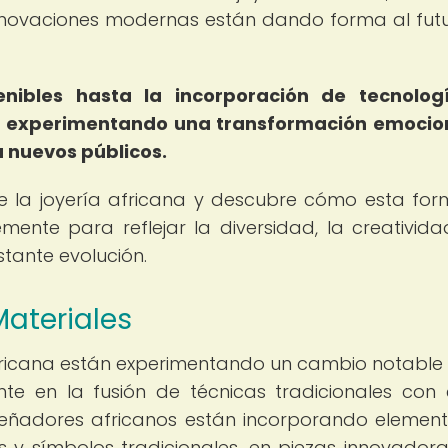
 innovaciones modernas están dando forma al fut
nibles hasta la incorporación de tecnolog
stá experimentando una transformación emoci
 nuevos públicos.
e la joyería africana y descubre cómo esta fo
mente para reflejar la diversidad, la creativida
stante evolución.
Materiales
fricana están experimentando un cambio notable 
te en la fusión de técnicas tradicionales con e
eñadores africanos están incorporando elemen
es y símbolos tradicionales, en piezas innovador