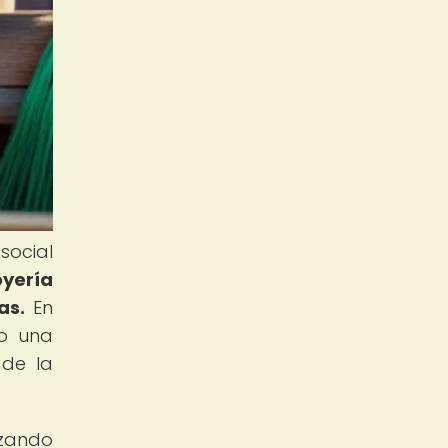
social
oyería
as.
En
do una
 de la
izando