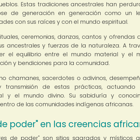
 pueblos. Estas tradiciones ancestrales han perdu
éndose de generación en generación como un 
des con sus raíces y con el mundo espiritual.
rituales, ceremonias, danzas, cantos y ofrendas 
tus ancestrales y fuerzas de la naturaleza. A tra
er el equilibrio entre el mundo material y el
tección y bendiciones para la comunidad.
 como chamanes, sacerdotes o adivinos, desempe
 y transmisión de estas prácticas, actuando
l y el mundo divino. Su sabiduría y conoci
dentro de las comunidades indígenas africanas.
de poder" en las creencias afric
ares de poder" son sitios sagrados y místicos 