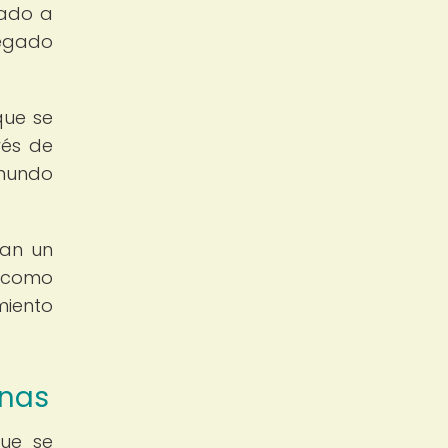
rado a
legado
que se
vés de
 mundo
ñan un
 como
miento
anas
que se