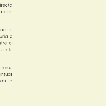
irecta
emplos
oses o
uría o
tre el
con lo
lturas
itual.
zan la