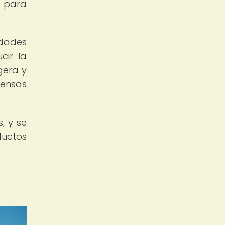
l para
edades
cir la
gera y
pensas
, y se
ductos