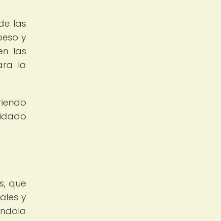
de las
peso y
en las
ara la
riendo
uidado
s, que
ales y
éndola