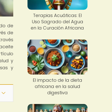
Terapias Acuáticas: El
Uso Sagrado del Agua
ado de
en la Curación Africana
vés de
través
aceite
tículo
alud y
esas y
El impacto de la dieta
africana en la salud
digestiva