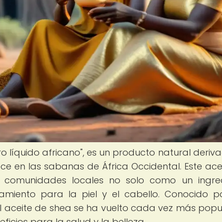
ro líquido africano", es un producto natural deriv
ece en las sabanas de África Occidental. Este ace
las comunidades locales no solo como un ingre
tamiento para la piel y el cabello. Conocido p
 el aceite de shea se ha vuelto cada vez más popu
cios para la salud y la belleza.