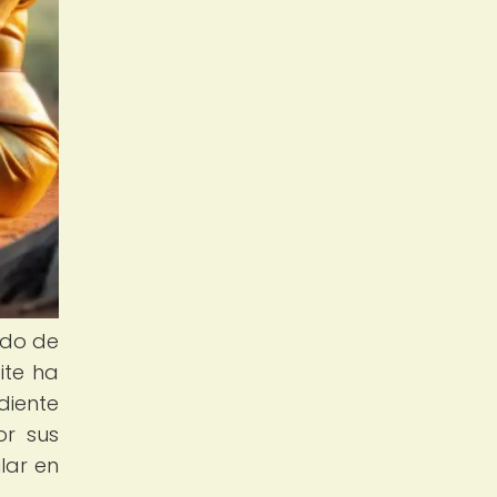
ado de
ite ha
diente
or sus
lar en