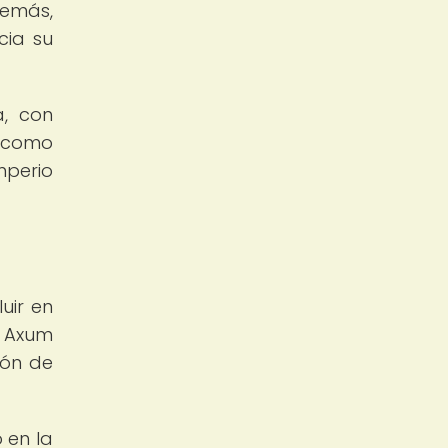
demás,
cia su
a, con
a como
mperio
uir en
, Axum
ión de
 en la