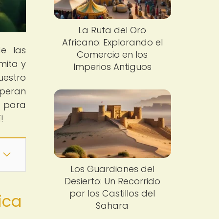
La Ruta del Oro
Africano: Explorando el
de las
Comercio en los
mita y
Imperios Antiguos
uestro
speran
o para
!
Los Guardianes del
Desierto: Un Recorrido
por los Castillos del
ica
Sahara