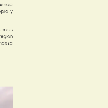
uencia
opía y
encias
región
andeza