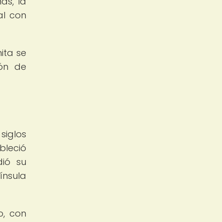
ás, la
al con
mita se
ión de
siglos
ableció
dió su
ínsula
o, con