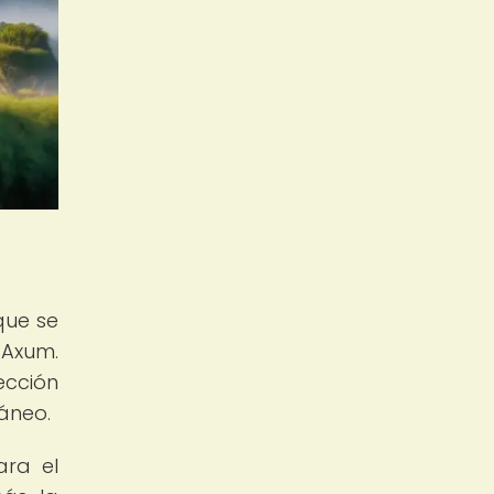
que se
 Axum.
ección
áneo.
ara el