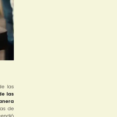
de las
de las
manera
mas de
cendió