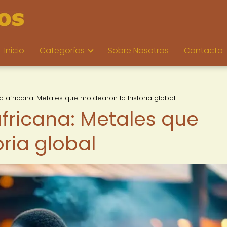
Inicio
Categorías
Sobre Nosotros
Contacto
rja africana: Metales que moldearon la historia global
 africana: Metales que
ria global