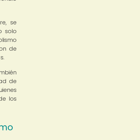
re, se
o solo
olismo
ron de
s.
ambién
dad de
uienes
de los
smo