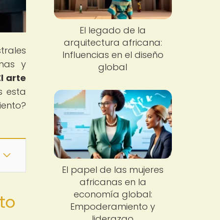
El legado de la
arquitectura africana:
trales
Influencias en el diseño
anas y
global
El arte
s esta
iento?
El papel de las mujeres
africanas en la
economía global:
cto
Empoderamiento y
liderazgo