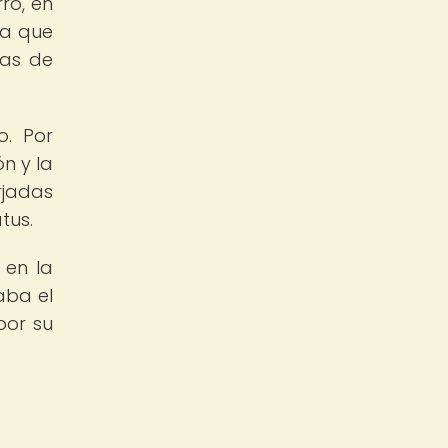
rro, en
ya que
mas de
o. Por
n y la
rjadas
tus.
 en la
aba el
por su