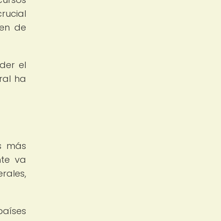
rucial
den de
der el
ral ha
os más
nte va
rales,
países