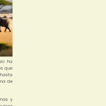
leo ha
os que
 hasta
ama de
anas y
cursos