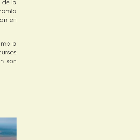
 de la
onomía
van en
amplia
cursos
én son