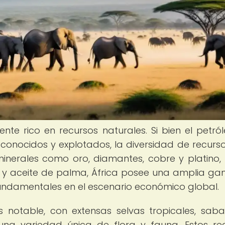
nte rico en recursos naturales. Si bien el petró
conocidos y explotados, la diversidad de recurs
nerales como oro, diamantes, cobre y platino,
, y aceite de palma, África posee una amplia g
fundamentales en el escenario económico global.
s notable, con extensas selvas tropicales, sab
na variedad única de flora y fauna. Estos re