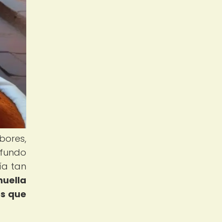
ores,
ofundo
ía tan
huella
es que