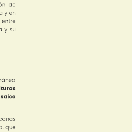
ión de
a y en
 entre
a y su
rránea
lturas
osaico
icanas
a, que