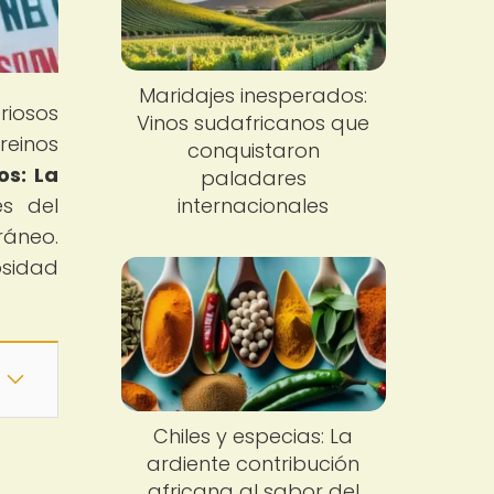
Maridajes inesperados:
riosos
Vinos sudafricanos que
reinos
conquistaron
os: La
paladares
es del
internacionales
ráneo.
osidad
Chiles y especias: La
ardiente contribución
africana al sabor del