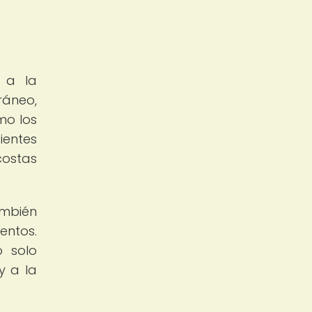
n a la
áneo,
mo los
ientes
costas
ambién
entos.
o solo
y a la