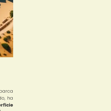
abarca
do, ha
rficie