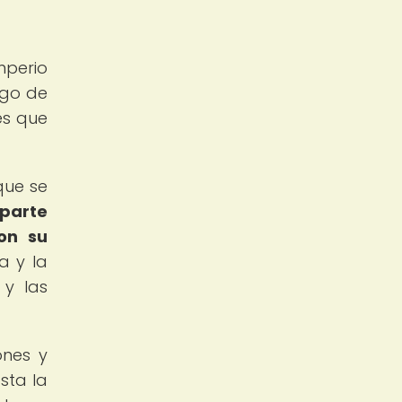
mperio
igo de
es que
que se
 parte
on su
a y la
 y las
ones y
sta la