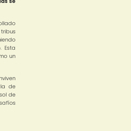
ias se
ollado
tribus
niendo
. Esta
omo un
nviven
cla de
isol de
safíos