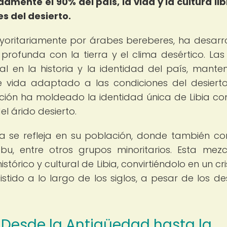
ente el 90% del país, la vida y la cultura lib
s del desierto.
yoritariamente por árabes bereberes, ha desarr
profunda con la tierra y el clima desértico. Las 
 en la historia y la identidad del país, mante
de vida adaptado a las condiciones del desierto
ación ha moldeado la identidad única de Libia c
el árido desierto.
bia se refleja en su población, donde también co
u, entre otros grupos minoritarios. Esta mez
stórico y cultural de Libia, convirtiéndolo en un cr
stido a lo largo de los siglos, a pesar de los de
 Desde la Antigüedad hasta la