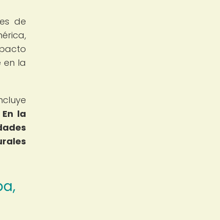
nes de
érica,
mpacto
 en la
ncluye
.
En la
idades
urales
pa,