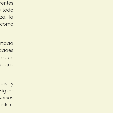
rentes
e todo
za, la
s como
ntidad
dades
ana en
os que
nas y
iglos.
versos
uales.