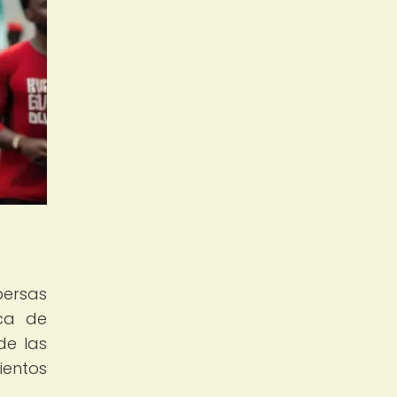
persas
ica de
de las
ientos