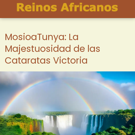
MosioaTunya: La
Majestuosidad de las
Cataratas Victoria