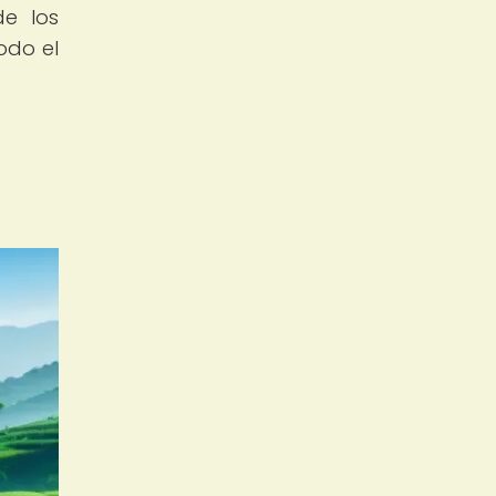
de los
odo el