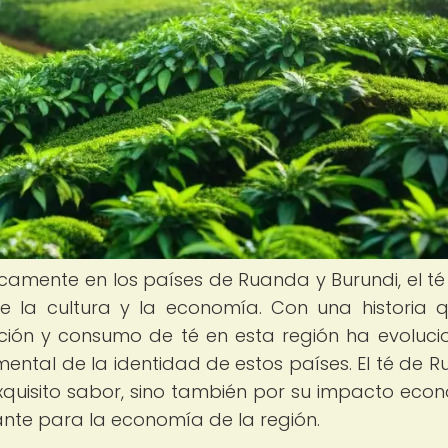
ficamente en los países de Ruanda y Burundi, el té
e la cultura y la economía. Con una historia 
ción y consumo de té en esta región ha evoluc
ental de la identidad de estos países. El té de 
xquisito sabor, sino también por su impacto eco
ante para la economía de la región.