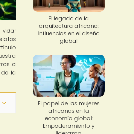
El legado de la
arquitectura africana:
 vida!
Influencias en el diseño
elatos
global
tículo
uestra
rras a
 de la
El papel de las mujeres
africanas en la
economía global:
Empoderamiento y
liderazgo