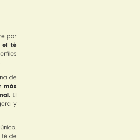
re por
 el té
rfiles
.
una de
or más
nal.
El
gera y
única,
 té de