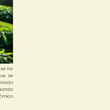
 se ha
que se
ionado
Ruanda
nómico