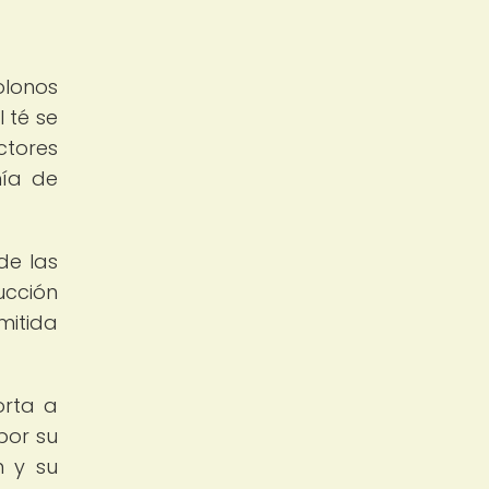
olonos
l té se
ctores
mía de
de las
ucción
mitida
orta a
por su
n y su