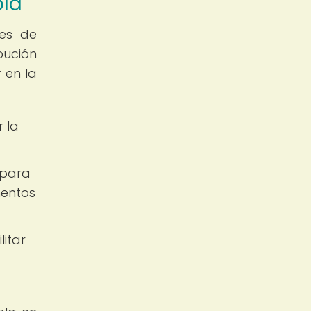
ola
es de
bución
 en la
 la
 para
mentos
litar