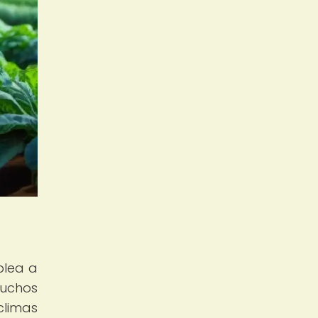
plea a
muchos
climas