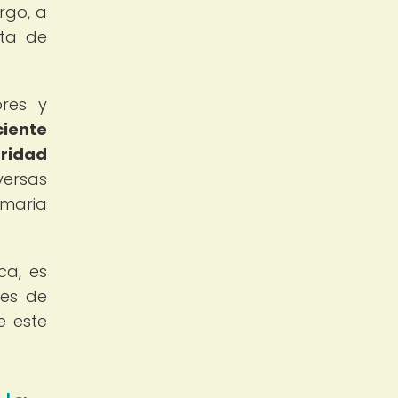
rgo, a
lta de
ores y
ciente
uridad
ersas
imaria
ca, es
des de
e este