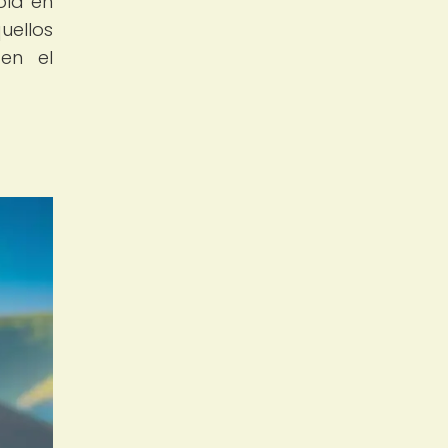
ola en
uellos
en el