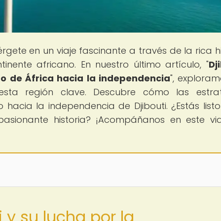
rgete en un viaje fascinante a través de la rica hi
ntinente africano. En nuestro último artículo, "
Dj
no de África hacia la independencia
", exploram
esta región clave. Descubre cómo las estra
hacia la independencia de Djibouti. ¿Estás list
pasionante historia? ¡Acompáñanos en este vi
 y su lucha por la