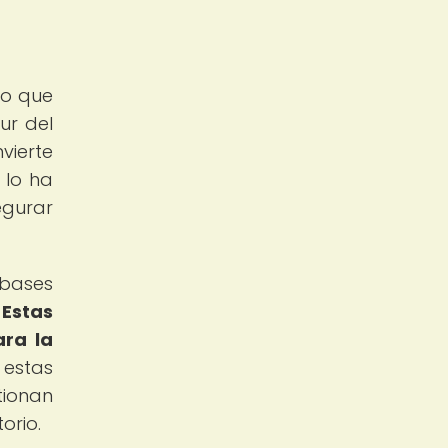
lo que
ur del
vierte
 lo ha
egurar
 bases
.
Estas
ara la
 estas
tionan
orio.