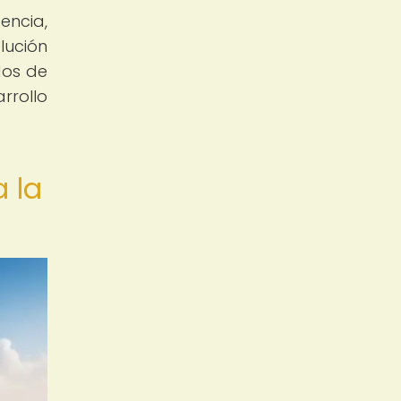
encia,
lución
dos de
rrollo
a la