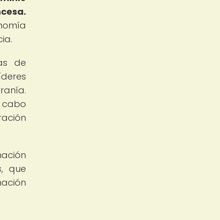
ncesa.
onomía
ia.
as de
íderes
ranía.
a cabo
ración
nación
s, que
nación