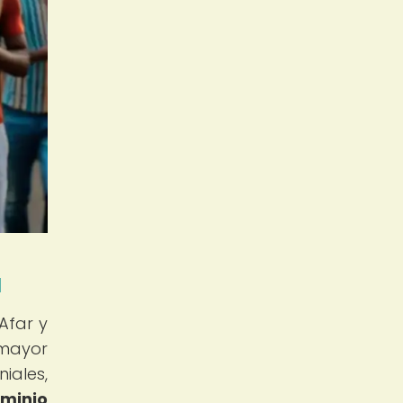
a
Afar y
 mayor
iales,
minio